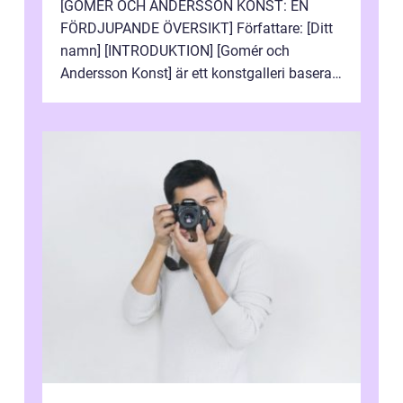
[GOMÉR OCH ANDERSSON KONST: EN
FÖRDJUPANDE ÖVERSIKT] Författare: [Ditt
namn] [INTRODUKTION] [Gomér och
Andersson Konst] är ett konstgalleri baserat
i Sverige som specialiserar sig på att visa
och sälj...