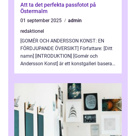
Att ta det perfekta passfotot på
Östermalm
01 september 2025
admin
redaktionel
[GOMÉR OCH ANDERSSON KONST: EN
FÖRDJUPANDE ÖVERSIKT] Författare: [Ditt
namn] [INTRODUKTION] [Gomér och
Andersson Konst] är ett konstgalleri baserat
i Sverige som specialiserar sig på att visa
och sälj...