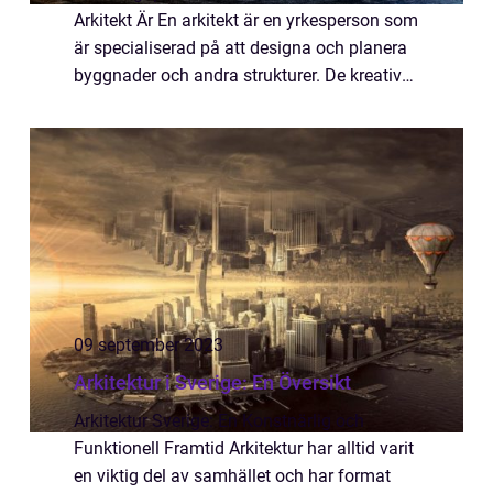
Arkitekt Är En arkitekt är en yrkesperson som
är specialiserad på att designa och planera
byggnader och andra strukturer. De kreativa
och tekniska kunskaperna hos en arkitekt
hjälper till att skapa estetiskt tillt...
09 september 2023
Arkitektur i Sverige: En Översikt
Arkitektur Sverige: En Konstnärlig och
Funktionell Framtid Arkitektur har alltid varit
en viktig del av samhället och har format