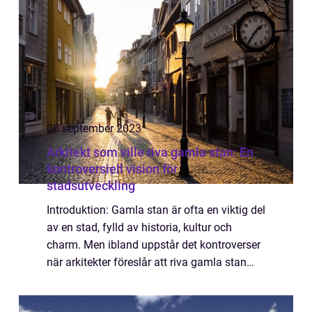
pri...
08 september 2023
Arkitekt som ville riva gamla stan: En
kontroversiell vision för
stadsutveckling
Introduktion: Gamla stan är ofta en viktig del
av en stad, fylld av historia, kultur och
charm. Men ibland uppstår det kontroverser
när arkitekter föreslår att riva gamla stan
och ersätta den med moderna byggnader.
Denna artikel kommer att ge en grun...