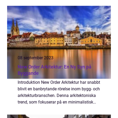
funktionalitet är Lucien känd för...
08 september 2023
New Order Arkitektur: En Ny Syn på
Byggande
Introduktion New Order Arkitektur har snabbt
blivit en banbrytande rörelse inom bygg- och
arkitekturbranschen. Denna arkitektoniska
trend, som fokuserar på en minimalistisk
och geometrisk design, har fångat
uppmärksamheten hos både arkitekter och