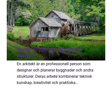
06 september 2023
Vad gör en arkitekt – en grundlig
översikt
En arkitekt är en professionell person som
designar och planerar byggnader och andra
strukturer. Deras arbete kombinerar teknisk
kunskap, kreativitet och praktiska
färdigheter för att skapa funktionella och
estetiskt tilltalande miljöer. Arkitekter s...