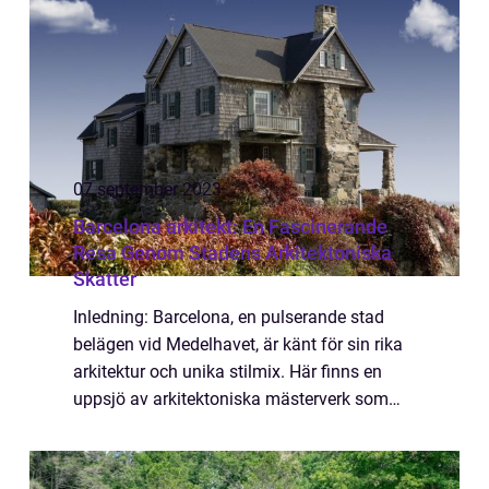
07 september 2023
Barcelona arkitekt: En Fascinerande
Resa Genom Stadens Arkitektoniska
Skatter
Inledning: Barcelona, en pulserande stad
belägen vid Medelhavet, är känt för sin rika
arkitektur och unika stilmix. Här finns en
uppsjö av arkitektoniska mästerverk som
speglar stadens historia och kulturella
inflytande. I denna artikel kommer vi att...