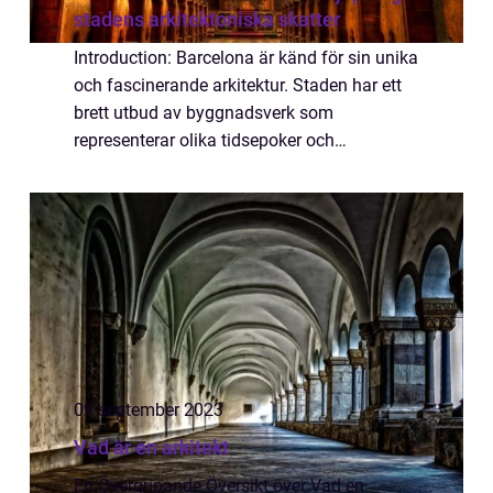
stadens arkitektoniska skatter
Introduction: Barcelona är känd för sin unika
och fascinerande arkitektur. Staden har ett
brett utbud av byggnadsverk som
representerar olika tidsepoker och
arkitektoniska stilar. I denna artikel kommer
vi att ta en grundlig översikt över
arkitekture...
09 september 2023
Vad är en arkitekt
En Övergripande Översikt över Vad en