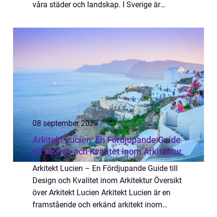
våra städer och landskap. I Sverige är
arkitektur inte bara en konstform utan också
ett verktyg för att förbättra livskva...
08 september 2023
Arkitekt Lucien: En Fördjupande Guide
till Design och Kvalitet inom Arkitektur
Arkitekt Lucien – En Fördjupande Guide till
Design och Kvalitet inom Arkitektur Översikt
över Arkitekt Lucien Arkitekt Lucien är en
framstående och erkänd arkitekt inom
branschen. Med en passion för estetik och