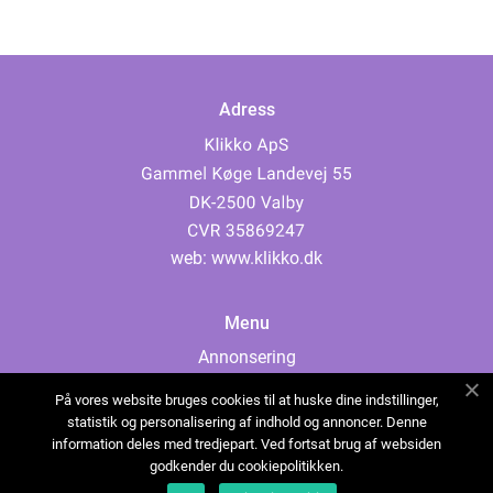
Adress
web:
www.klikko.dk
Menu
Annonsering
Om oss
På vores website bruges cookies til at huske dine indstillinger,
Cookies
statistik og personalisering af indhold og annoncer. Denne
information deles med tredjepart. Ved fortsat brug af websiden
Kontakta oss
godkender du cookiepolitikken.
Sitemap