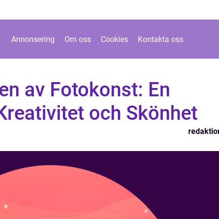
Annonsering
Om oss
Cookies
Kontakta oss
en av Fotokonst: En
Kreativitet och Skönhet
redaktio