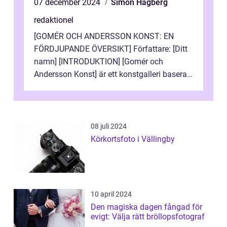
07 december 2024
Simon Hagberg
redaktionel
[GOMÉR OCH ANDERSSON KONST: EN
FÖRDJUPANDE ÖVERSIKT] Författare: [Ditt
namn] [INTRODUKTION] [Gomér och
Andersson Konst] är ett konstgalleri baserat
i Sverige som specialiserar sig på att visa
och sälj...
08 juli 2024
Körkortsfoto i Vällingby
10 april 2024
Den magiska dagen fångad för
evigt: Välja rätt bröllopsfotograf