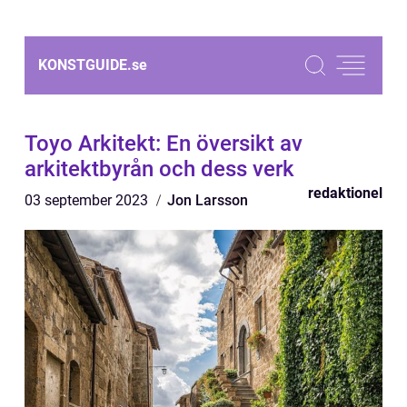
KONSTGUIDE.
se
Toyo Arkitekt: En översikt av
arkitektbyrån och dess verk
redaktionel
03 september 2023
Jon Larsson