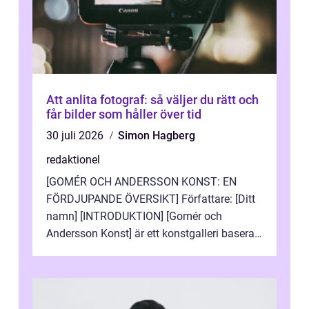
Att anlita fotograf: så väljer du rätt och
får bilder som håller över tid
30 juli 2026
Simon Hagberg
redaktionel
[GOMÉR OCH ANDERSSON KONST: EN
FÖRDJUPANDE ÖVERSIKT] Författare: [Ditt
namn] [INTRODUKTION] [Gomér och
Andersson Konst] är ett konstgalleri baserat
i Sverige som specialiserar sig på att visa
och sälj...