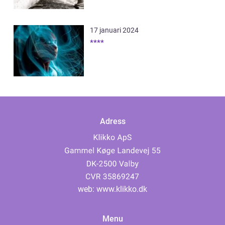
17 januari 2024
****
Adress
web:
www.klikko.dk
Menu