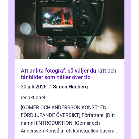
Att anlita fotograf: så väljer du rätt och
får bilder som håller över tid
30 juli 2026
Simon Hagberg
redaktionel
[GOMÉR OCH ANDERSSON KONST: EN
FÖRDJUPANDE ÖVERSIKT] Författare: [Ditt
namn] [INTRODUKTION] [Gomér och
Andersson Konst] är ett konstgalleri baserat
i Sverige som specialiserar sig på att visa