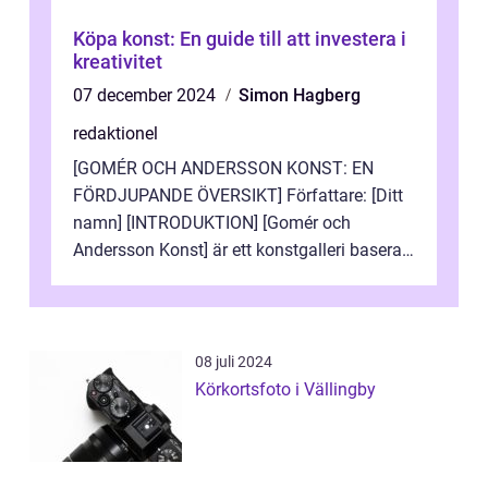
Köpa konst: En guide till att investera i
kreativitet
07 december 2024
Simon Hagberg
redaktionel
[GOMÉR OCH ANDERSSON KONST: EN
FÖRDJUPANDE ÖVERSIKT] Författare: [Ditt
namn] [INTRODUKTION] [Gomér och
Andersson Konst] är ett konstgalleri baserat
i Sverige som specialiserar sig på att visa
och sälj...
08 juli 2024
Körkortsfoto i Vällingby