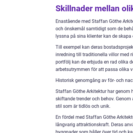
Skillnader mellan oli
Enastående med Staffan Göthe Arkitek
och önskemål samtidigt som de behåll
lyssna på sina klienter kan de skapa e
Till exempel kan deras bostadsprojek
inredning till traditionella villor me
portfölj kan de erbjuda en rad olika 
arbetsutrymmen för att passa olika
Historisk genomgång av för- och nack
Staffan Göthe Arkitektur har genom hi
skiftande trender och behov. Genom 
stil som är tidlös och unik.
En fördel med Staffan Göthe Arkitektu
långvarig attraktionskraft. Deras anv
byggnader som håller över tid och ka