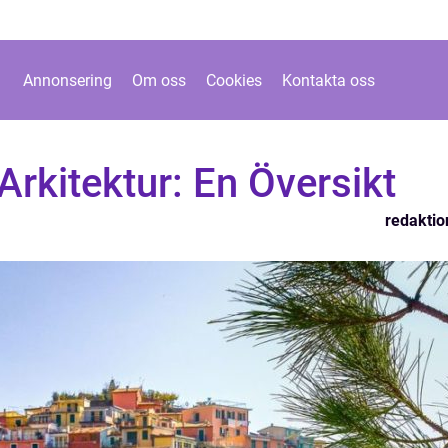
Annonsering
Om oss
Cookies
Kontakta oss
Arkitektur: En Översikt
redaktio