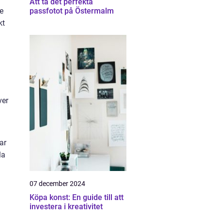
Att ta det perfekta
te
passfotot på Östermalm
kt
i
ver
ar
la
07 december 2024
Köpa konst: En guide till att
investera i kreativitet