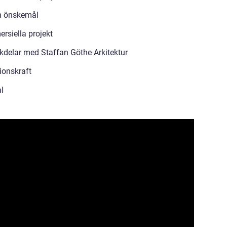
ch önskemål
rsiella projekt
kdelar med Staffan Göthe Arkitektur
ionskraft
l