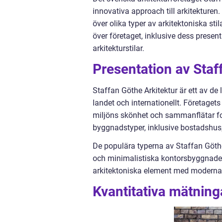
innovativa approach till arkitekturen
över olika typer av arkitektoniska sti
över företaget, inklusive dess presen
arkitekturstilar.
Presentation av Staf
Staffan Göthe Arkitektur är ett av de 
landet och internationellt. Företaget
miljöns skönhet och sammanflätar for
byggnadstyper, inklusive bostadshus,
De populära typerna av Staffan Göthe 
och minimalistiska kontorsbyggnader.
arkitektoniska element med moderna des
Kvantitativa mätning