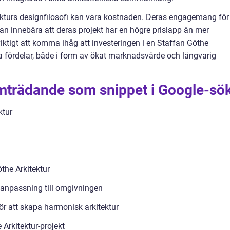
kturs designfilosofi kan vara kostnaden. Deras engagemang för
kan innebära att deras projekt har en högre prislapp än mer
viktigt att komma ihåg att investeringen i en Staffan Göthe
a fördelar, både i form av ökat marknadsvärde och långvarig
amträdande som snippet i Google-sö
ktur
the Arkitektur
anpassning till omgivningen
r att skapa harmonisk arkitektur
 Arkitektur-projekt