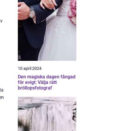
ov
10 april 2024
Den magiska dagen fångad
för evigt: Välja rätt
bröllopsfotograf
ta
en