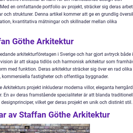
. Med en omfattande portfolio av projekt, sträcker sig deras arbe
lar och strukturer. Denna artikel kommer att ge en grundlig översi
tation, kvantitativa mätningar och skillnader mellan olika
fan Göthe Arkitektur
ledande arkitekturföretagen i Sverige och har gjort avtryck både 
s vision är att skapa tidlös och harmonisk arkitektur som framhä
m med funktion. Deras arkitektur sträcker sig över en rad olika
 kommersiella fastigheter och offentliga byggnader.
Arkitekturs projekt inkluderar moderna villor, eleganta herrgård
 En av deras framstående specialiteter är att blanda traditionel
ignprinciper, vilket ger deras projekt en unik och distinkt stil.
ar av Staffan Göthe Arkitektur