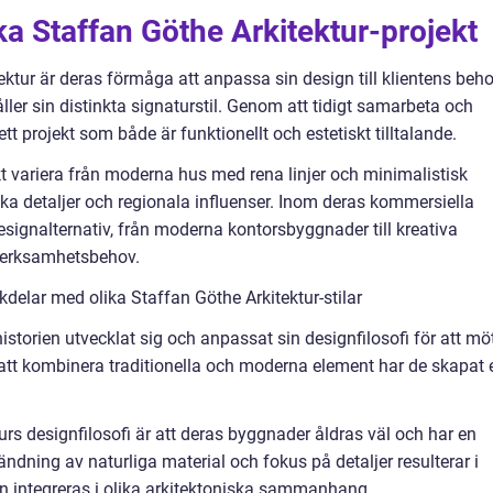
ka Staffan Göthe Arkitektur-projekt
tur är deras förmåga att anpassa sin design till klientens beh
er sin distinkta signaturstil. Genom att tidigt samarbeta och
tt projekt som både är funktionellt och estetiskt tilltalande.
t variera från moderna hus med rena linjer och minimalistisk
d rika detaljer och regionala influenser. Inom deras kommersiella
designalternativ, från moderna kontorsbyggnader till kreativa
 verksamhetsbehov.
delar med olika Staffan Göthe Arkitektur-stilar
storien utvecklat sig och anpassat sin designfilosofi för att mö
att kombinera traditionella och moderna element har de skapat 
rs designfilosofi är att deras byggnader åldras väl och har en
ändning av naturliga material och fokus på detaljer resulterar i
n integreras i olika arkitektoniska sammanhang.