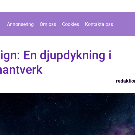
Annonsering
Om oss
Cookies
Kontakta oss
ign: En djupdykning i
hantverk
redaktio