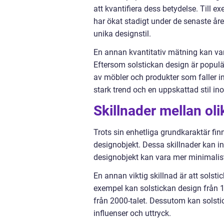
att kvantifiera dess betydelse. Till ex
har ökat stadigt under de senaste år
unika designstil.
En annan kvantitativ mätning kan var
Eftersom solstickan design är populä
av möbler och produkter som faller in
stark trend och en uppskattad stil i
Skillnader mellan oli
Trots sin enhetliga grundkaraktär finn
designobjekt. Dessa skillnader kan in
designobjekt kan vara mer minimalis
En annan viktig skillnad är att solsti
exempel kan solstickan design från 1
från 2000-talet. Dessutom kan solst
influenser och uttryck.