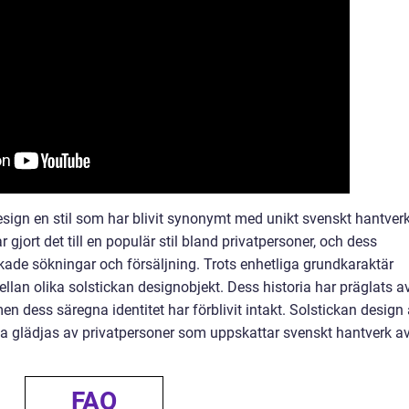
ign en stil som har blivit synonymt med unikt svenskt hantverk
 gjort det till en populär stil bland privatpersoner, och dess
kade sökningar och försäljning. Trots enhetliga grundkaraktär
ellan olika solstickan designobjekt. Dess historia har präglats a
men dess säregna identitet har förblivit intakt. Solstickan design 
tta glädjas av privatpersoner som uppskattar svenskt hantverk a
FAQ