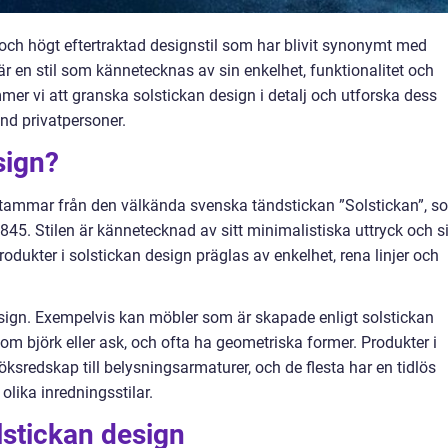
 och högt eftertraktad designstil som har blivit synonymt med
är en stil som kännetecknas av sin enkelhet, funktionalitet och
mmer vi att granska solstickan design i detalj och utforska dess
nd privatpersoner.
sign?
rstammar från den välkända svenska tändstickan ”Solstickan”, s
45. Stilen är kännetecknad av sitt minimalistiska uttryck och si
odukter i solstickan design präglas av enkelhet, rena linjer och
design. Exempelvis kan möbler som är skapade enligt solstickan
som björk eller ask, och ofta ha geometriska former. Produkter i
öksredskap till belysningsarmaturer, och de flesta har en tidlös
olika inredningsstilar.
lstickan design