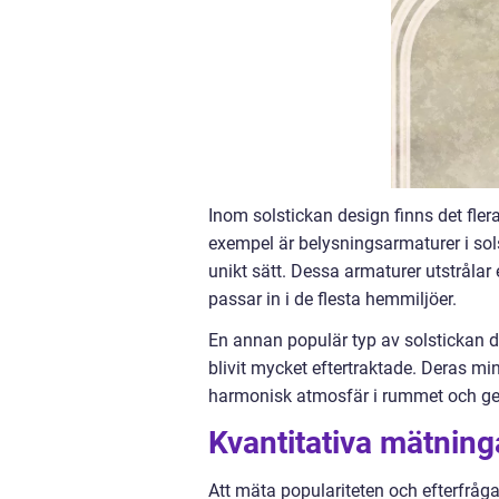
Inom solstickan design finns det fler
exempel är belysningsarmaturer i sols
unikt sätt. Dessa armaturer utstrålar
passar in i de flesta hemmiljöer.
En annan populär typ av solstickan de
blivit mycket eftertraktade. Deras mi
harmonisk atmosfär i rummet och ger e
Kvantitativa mätning
Att mäta populariteten och efterfråg