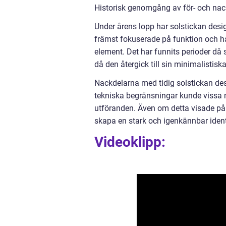
Historisk genomgång av för- och nac
Under årens lopp har solstickan desi
främst fokuserade på funktion och hå
element. Det har funnits perioder då 
då den återgick till sin minimalistisk
Nackdelarna med tidig solstickan de
tekniska begränsningar kunde vissa m
utföranden. Även om detta visade på en
skapa en stark och igenkännbar identi
Videoklipp: