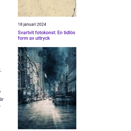
18 januari 2024
Svartvit fotokonst: En tidlös
form av uttryck
.
v
är
v