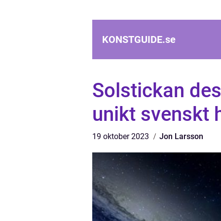
KONSTGUIDE.
se
Solstickan des
unikt svenskt 
19 oktober 2023
Jon Larsson