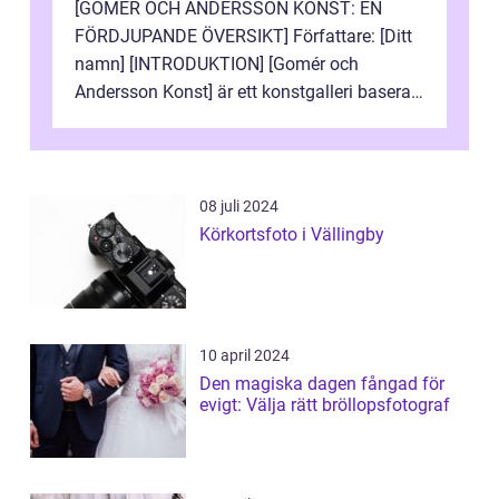
[GOMÉR OCH ANDERSSON KONST: EN
FÖRDJUPANDE ÖVERSIKT] Författare: [Ditt
namn] [INTRODUKTION] [Gomér och
Andersson Konst] är ett konstgalleri baserat
i Sverige som specialiserar sig på att visa
och sälj...
08 juli 2024
Körkortsfoto i Vällingby
10 april 2024
Den magiska dagen fångad för
evigt: Välja rätt bröllopsfotograf