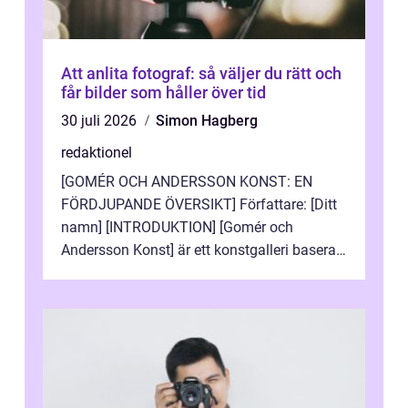
Att anlita fotograf: så väljer du rätt och
får bilder som håller över tid
30 juli 2026
Simon Hagberg
redaktionel
[GOMÉR OCH ANDERSSON KONST: EN
FÖRDJUPANDE ÖVERSIKT] Författare: [Ditt
namn] [INTRODUKTION] [Gomér och
Andersson Konst] är ett konstgalleri baserat
i Sverige som specialiserar sig på att visa
och sälj...