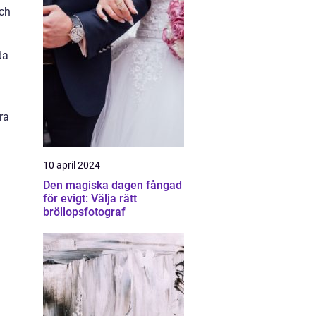
och
da
ra
10 april 2024
Den magiska dagen fångad
för evigt: Välja rätt
bröllopsfotograf