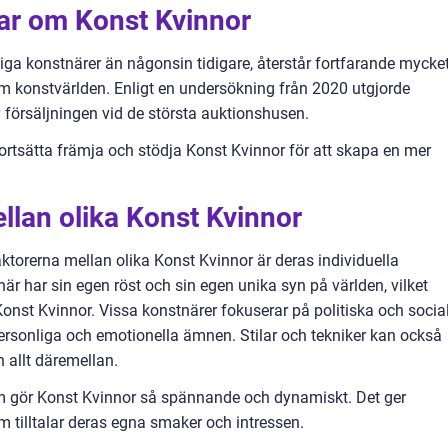
gar om Konst Kvinnor
nliga konstnärer än någonsin tidigare, återstår fortfarande mycke
om konstvärlden. Enligt en undersökning från 2020 utgjorde
 försäljningen vid de största auktionshusen.
fortsätta främja och stödja Konst Kvinnor för att skapa en mer
ellan olika Konst Kvinnor
ktorerna mellan olika Konst Kvinnor är deras individuella
när har sin egen röst och sin egen unika syn på världen, vilket
Konst Kvinnor. Vissa konstnärer fokuserar på politiska och socia
rsonliga och emotionella ämnen. Stilar och tekniker kan också
ch allt däremellan.
om gör Konst Kvinnor så spännande och dynamiskt. Det ger
om tilltalar deras egna smaker och intressen.