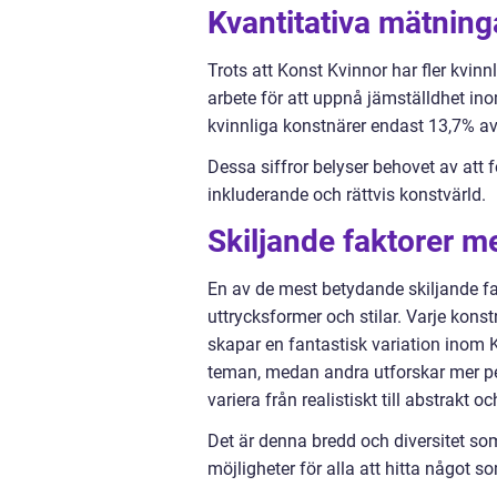
Kvantitativa mätnin
Trots att Konst Kvinnor har fler kvin
arbete för att uppnå jämställdhet in
kvinnliga konstnärer endast 13,7% av
Dessa siffror belyser behovet av att 
inkluderande och rättvis konstvärld.
Skiljande faktorer m
En av de mest betydande skiljande fa
uttrycksformer och stilar. Varje konst
skapar en fantastisk variation inom 
teman, medan andra utforskar mer pe
variera från realistiskt till abstrakt o
Det är denna bredd och diversitet s
möjligheter för alla att hitta något s