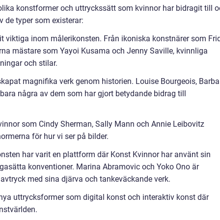
lika konstformer och uttryckssätt som kvinnor har bidragit till 
av de typer som existerar:
arit viktiga inom målerikonsten. Från ikoniska konstnärer som Fri
erna mästare som Yayoi Kusama och Jenny Saville, kvinnliga
ningar och stilar.
r skapat magnifika verk genom historien. Louise Bourgeois, Barba
 bara några av dem som har gjort betydande bidrag till
r kvinnor som Cindy Sherman, Sally Mann och Annie Leibovitz
rmerna för hur vi ser på bilder.
sten har varit en plattform där Konst Kvinnor har använt sin
ifrågasätta konventioner. Marina Abramovic och Yoko Ono är
 avtryck med sina djärva och tankeväckande verk.
 nya uttrycksformer som digital konst och interaktiv konst där
onstvärlden.