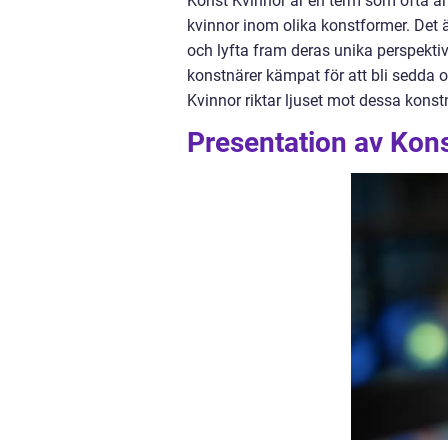
Konst Kvinnor är en term som ofta an
kvinnor inom olika konstformer. Det är
och lyfta fram deras unika perspekti
konstnärer kämpat för att bli sedda
Kvinnor riktar ljuset mot dessa kons
Presentation av Kon