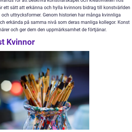
vänds för att beskriva konstnärskapet och kreativiteten hos
 ett sätt att erkänna och hylla kvinnors bidrag till konstvärlden
v och uttrycksformer. Genom historien har många kvinnliga
 och erkända på samma nivå som deras manliga kollegor. Konst
tnärer och ger dem den uppmärksamhet de förtjänar.
st Kvinnor