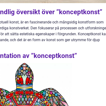
ndlig översikt över ”konceptkonst”
tuell konst, är en fascinerande och mångsidig konstform som
ärdiga konstverket. Den fokuserar på processen och utforskning
t för att sätta estetiska egenskaper i förgrunden. Konceptkonst k
nde, och det är en form av konst som ger utrymme för djup
ntation av ”konceptkonst”