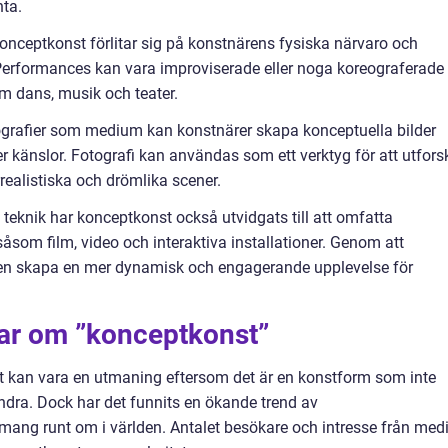
nta.
nceptkonst förlitar sig på konstnärens fysiska närvaro och
 Performances kan vara improviserade eller noga koreograferade
om dans, musik och teater.
ografier som medium kan konstnärer skapa konceptuella bilder
er känslor. Fotografi kan användas som ett verktyg för att utfors
rrealistiska och drömlika scener.
eknik har konceptkonst också utvidgats till att omfatta
åsom film, video och interaktiva installationer. Genom att
n skapa en mer dynamisk och engagerande upplevelse för
gar om ”konceptkonst”
t kan vara en utmaning eftersom det är en konstform som inte
m andra. Dock har det funnits en ökande trend av
mang runt om i världen. Antalet besökare och intresse från med