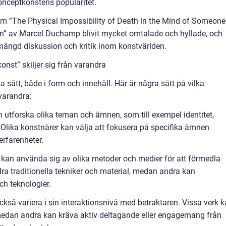
nceptkonstens popularitet.
om ”The Physical Impossibility of Death in the Mind of Someone
in” av Marcel Duchamp blivit mycket omtalade och hyllade, och
 mängd diskussion och kritik inom konstvärlden.
nst” skiljer sig från varandra
a sätt, både i form och innehåll. Här är några sätt på vilka
varandra:
utforska olika teman och ämnen, som till exempel identitet,
gor. Olika konstnärer kan välja att fokusera på specifika ämnen
erfarenheter.
an använda sig av olika metoder och medier för att förmedla
dra traditionella tekniker och material, medan andra kan
ch teknologier.
ckså variera i sin interaktionsnivå med betraktaren. Vissa verk 
medan andra kan kräva aktiv deltagande eller engagemang från