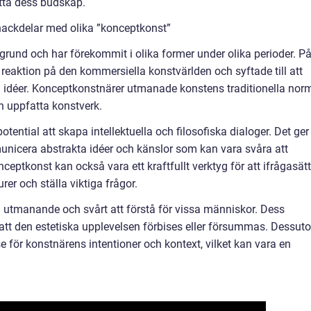
atta dess budskap.
nackdelar med olika ”konceptkonst”
grund och har förekommit i olika former under olika perioder. P
reaktion på den kommersiella konstvärlden och syftade till att
h idéer. Konceptkonstnärer utmanade konstens traditionella nor
h uppfatta konstverk.
ential att skapa intellektuella och filosofiska dialoger. Det ger
unicera abstrakta idéer och känslor som kan vara svåra att
ceptkonst kan också vara ett kraftfullt verktyg för att ifrågasät
er och ställa viktiga frågor.
 utmanande och svårt att förstå för vissa människor. Dess
l att den estetiska upplevelsen förbises eller försummas. Dessut
e för konstnärens intentioner och kontext, vilket kan vara en