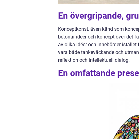
En övergripande, gru
Konceptkonst, även känd som koncep
betonar idéer och koncept över det f
av olika idéer och innebörder iställe
vara både tankeväckande och utmana
reflektion och intellektuell dialog.
En omfattande prese