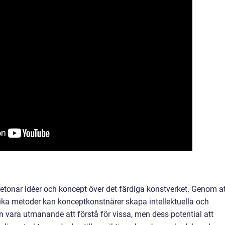
tonar idéer och koncept över det färdiga konstverket. Genom at
ika metoder kan konceptkonstnärer skapa intellektuella och
n vara utmanande att förstå för vissa, men dess potential att