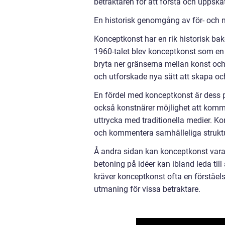
betraktaren för att förstå och uppsk
En historisk genomgång av för- och 
Konceptkonst har en rik historisk bak
1960-talet blev konceptkonst som en 
bryta ner gränserna mellan konst oc
och utforskade nya sätt att skapa oc
En fördel med konceptkonst är dess pot
också konstnärer möjlighet att komm
uttrycka med traditionella medier. Kon
och kommentera samhälleliga struktur
Å andra sidan kan konceptkonst vara
betoning på idéer kan ibland leda til
kräver konceptkonst ofta en förståels
utmaning för vissa betraktare.