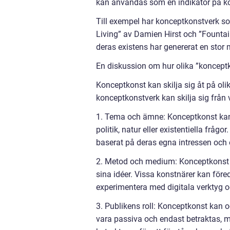
kan användas som en indikator på ko
Till exempel har konceptkonstverk s
Living” av Damien Hirst och ”Founta
deras existens har genererat en stor
En diskussion om hur olika ”konceptko
Konceptkonst kan skilja sig åt på olik
konceptkonstverk kan skilja sig från 
1. Tema och ämne: Konceptkonst kan 
politik, natur eller existentiella frå
baserat på deras egna intressen och 
2. Metod och medium: Konceptkonst k
sina idéer. Vissa konstnärer kan före
experimentera med digitala verktyg o
3. Publikens roll: Konceptkonst kan o
vara passiva och endast betraktas, 