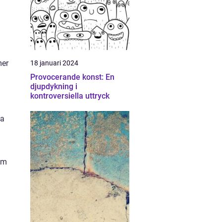
å
mer
18 januari 2024
Provocerande konst: En
djupdykning i
kontroversiella uttryck
ta
om