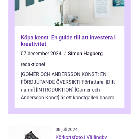
Köpa konst: En guide till att investera i
kreativitet
07 december 2024
Simon Hagberg
redaktionel
[GOMÉR OCH ANDERSSON KONST: EN
FÖRDJUPANDE ÖVERSIKT] Författare: [Ditt
namn] [INTRODUKTION] [Gomér och
Andersson Konst] är ett konstgalleri baserat
i Sverige som specialiserar sig på att visa
och sälj...
08 juli 2024
Körkortsfoto i Vällingby