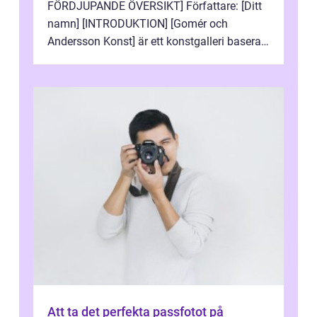
FÖRDJUPANDE ÖVERSIKT] Författare: [Ditt
namn] [INTRODUKTION] [Gomér och
Andersson Konst] är ett konstgalleri baserat
i Sverige som specialiserar sig på att visa
och sälj...
Att ta det perfekta passfotot på