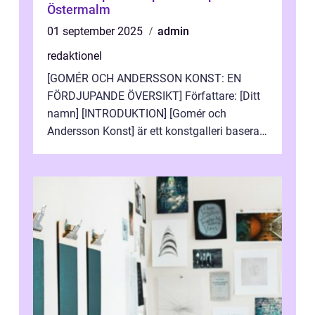
Östermalm
01 september 2025
admin
redaktionel
[GOMÉR OCH ANDERSSON KONST: EN
FÖRDJUPANDE ÖVERSIKT] Författare: [Ditt
namn] [INTRODUKTION] [Gomér och
Andersson Konst] är ett konstgalleri baserat
i Sverige som specialiserar sig på att visa
och sälj...