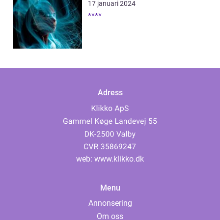
17 januari 2024
****
Adress
web:
www.klikko.dk
Menu
Annonsering
Om oss