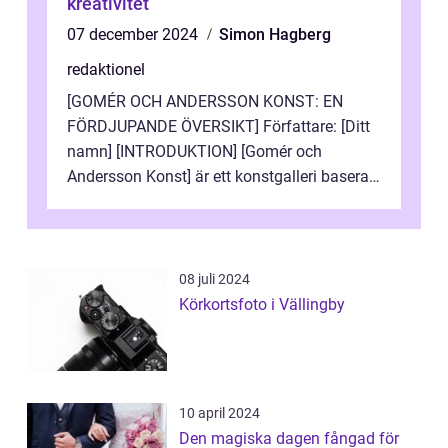
kreativitet
07 december 2024
Simon Hagberg
redaktionel
[GOMÉR OCH ANDERSSON KONST: EN
FÖRDJUPANDE ÖVERSIKT] Författare: [Ditt
namn] [INTRODUKTION] [Gomér och
Andersson Konst] är ett konstgalleri baserat
i Sverige som specialiserar sig på att visa
och sälj...
08 juli 2024
Körkortsfoto i Vällingby
10 april 2024
Den magiska dagen fångad för