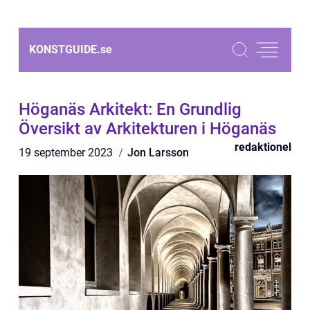
KONSTGUIDE.
se
Höganäs Arkitekt: En Grundlig
Översikt av Arkitekturen i Höganäs
redaktionel
19 september 2023
Jon Larsson