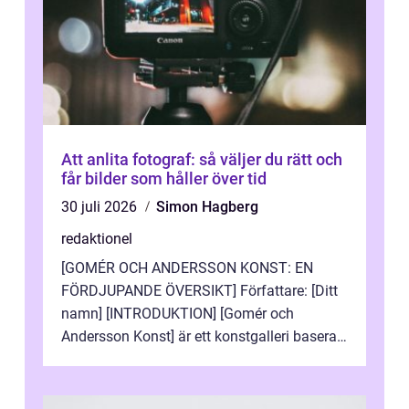
Att anlita fotograf: så väljer du rätt och
får bilder som håller över tid
30 juli 2026
Simon Hagberg
redaktionel
[GOMÉR OCH ANDERSSON KONST: EN
FÖRDJUPANDE ÖVERSIKT] Författare: [Ditt
namn] [INTRODUKTION] [Gomér och
Andersson Konst] är ett konstgalleri baserat
i Sverige som specialiserar sig på att visa
och sälj...