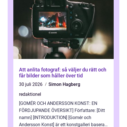
Att anlita fotograf: så väljer du rätt och
får bilder som håller över tid
30 juli 2026
Simon Hagberg
redaktionel
[GOMÉR OCH ANDERSSON KONST: EN
FÖRDJUPANDE ÖVERSIKT] Författare: [Ditt
namn] [INTRODUKTION] [Gomér och
Andersson Konst] är ett konstgalleri baserat