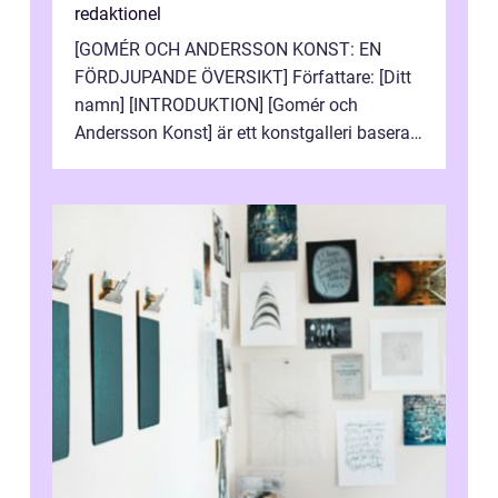
redaktionel
[GOMÉR OCH ANDERSSON KONST: EN
FÖRDJUPANDE ÖVERSIKT] Författare: [Ditt
namn] [INTRODUKTION] [Gomér och
Andersson Konst] är ett konstgalleri baserat
i Sverige som specialiserar sig på att visa
och sälj...