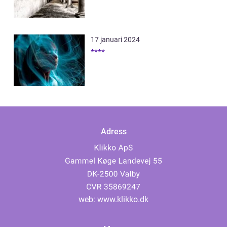
17 januari 2024
****
Adress
web:
www.klikko.dk