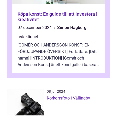
Köpa konst: En guide till att investera i
kreativitet
07 december 2024
Simon Hagberg
redaktionel
[GOMÉR OCH ANDERSSON KONST: EN
FÖRDJUPANDE ÖVERSIKT] Författare: [Ditt
namn] [INTRODUKTION] [Gomér och
Andersson Konst] är ett konstgalleri baserat
i Sverige som specialiserar sig på att visa
och sälj...
08 juli 2024
Körkortsfoto i Vällingby