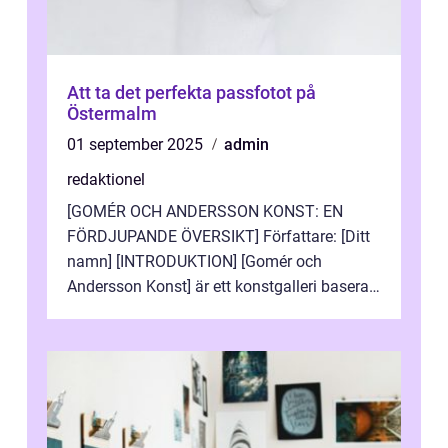
Att ta det perfekta passfotot på
Östermalm
01 september 2025
admin
redaktionel
[GOMÉR OCH ANDERSSON KONST: EN
FÖRDJUPANDE ÖVERSIKT] Författare: [Ditt
namn] [INTRODUKTION] [Gomér och
Andersson Konst] är ett konstgalleri baserat
i Sverige som specialiserar sig på att visa
och sälj...