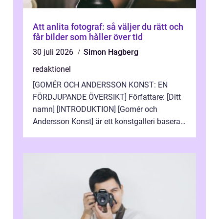
Att anlita fotograf: så väljer du rätt och
får bilder som håller över tid
30 juli 2026
Simon Hagberg
redaktionel
[GOMÉR OCH ANDERSSON KONST: EN
FÖRDJUPANDE ÖVERSIKT] Författare: [Ditt
namn] [INTRODUKTION] [Gomér och
Andersson Konst] är ett konstgalleri baserat
i Sverige som specialiserar sig på att visa
och sälj...