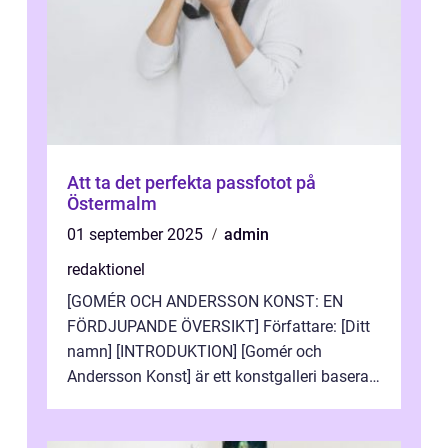
Att ta det perfekta passfotot på
Östermalm
01 september 2025
admin
redaktionel
[GOMÉR OCH ANDERSSON KONST: EN
FÖRDJUPANDE ÖVERSIKT] Författare: [Ditt
namn] [INTRODUKTION] [Gomér och
Andersson Konst] är ett konstgalleri baserat
i Sverige som specialiserar sig på att visa
och sälj...