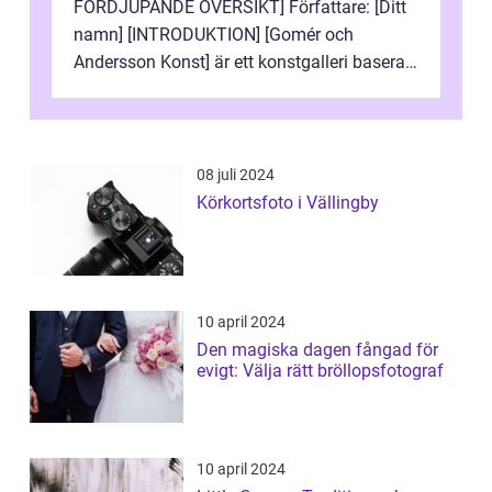
FÖRDJUPANDE ÖVERSIKT] Författare: [Ditt
namn] [INTRODUKTION] [Gomér och
Andersson Konst] är ett konstgalleri baserat
i Sverige som specialiserar sig på att visa
och sälj...
08 juli 2024
Körkortsfoto i Vällingby
10 april 2024
Den magiska dagen fångad för
evigt: Välja rätt bröllopsfotograf
10 april 2024