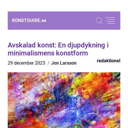
KONSTGUIDE.
se
Avskalad konst: En djupdykning i
minimalismens konstform
redaktionel
29 december 2023
Jon Larsson