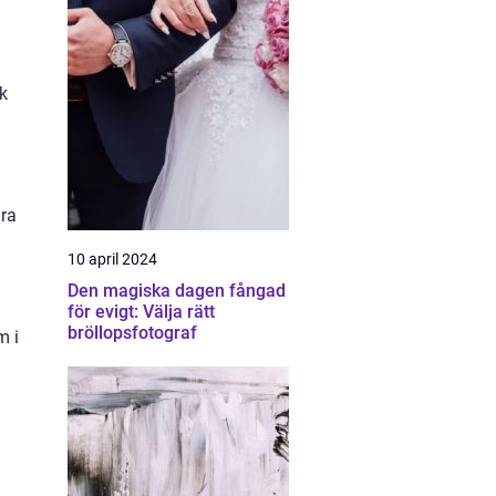
ik
gra
10 april 2024
Den magiska dagen fångad
för evigt: Välja rätt
bröllopsfotograf
m i