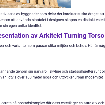
tativ serie av byggnader som delar det karakteristiska draget att
. Genom att använda sinotalet i designen skapas en distinkt estet
r sin egen unika identitet.
esentation av Arkitekt Turning Torso
typer och varianter som passar olika miljöer och behov. Här är nå
erkännande genom sin närvaro i skyline och stadssilhuetter runt o
vanligtvis över 100 meter höga och uttrycker urban modernitet
licerats på bostadskomplex där dess estetik ger en attraktiv och