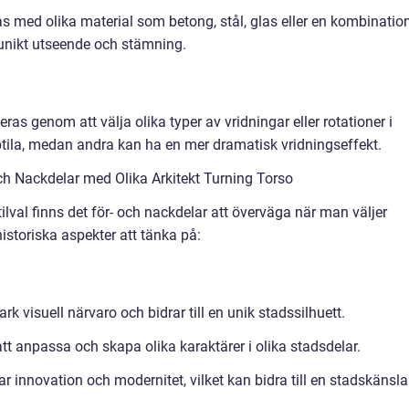
s med olika material som betong, stål, glas eller en kombinatio
t unikt utseende och stämning.
ras genom att välja olika typer av vridningar eller rotationer i
tila, medan andra kan ha en mer dramatisk vridningseffekt.
ch Nackdelar med Olika Arkitekt Turning Torso
ilval finns det för- och nackdelar att överväga när man väljer
historiska aspekter att tänka på:
rk visuell närvaro och bidrar till en unik stadssilhuett.
att anpassa och skapa olika karaktärer i olika stadsdelar.
r innovation och modernitet, vilket kan bidra till en stadskänsla