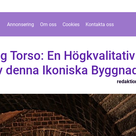
Annonsering
Om oss
Cookies
Kontakta oss
ng Torso: En Högkvalitativ
 denna Ikoniska Byggna
redaktio