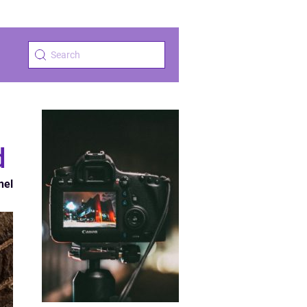
d
nel