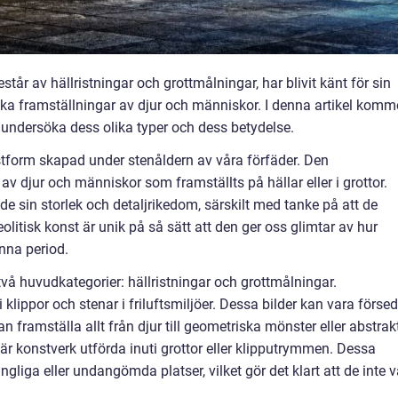
tår av hällristningar och grottmålningar, har blivit känt för sin
ska framställningar av djur och människor. I denna artikel komm
t, undersöka dess olika typer och dess betydelse.
nstform skapad under stenåldern av våra förfäder. Den
 djur och människor som framställts på hällar eller i grottor.
e sin storlek och detaljrikedom, särskilt med tanke på att de
litisk konst är unik på så sätt att den ger oss glimtar av hur
nna period.
 två huvudkategorier: hällristningar och grottmålningar.
 i klippor och stenar i friluftsmiljöer. Dessa bilder kan vara förse
n framställa allt från djur till geometriska mönster eller abstrak
 är konstverk utförda inuti grottor eller klipputrymmen. Dessa
ngliga eller undangömda platser, vilket gör det klart att de inte v