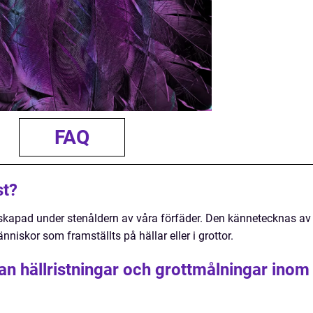
FAQ
st?
 skapad under stenåldern av våra förfäder. Den kännetecknas av
niskor som framställts på hällar eller i grottor.
an hällristningar och grottmålningar inom