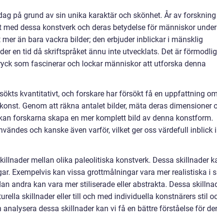
idag på grund av sin unika karaktär och skönhet. År av forskning
tet med dessa konstverk och deras betydelse för människor under
t mer än bara vackra bilder; den erbjuder inblickar i mänsklig
der en tid då skriftspråket ännu inte utvecklats. Det är förmodli
ryck som fascinerar och lockar människor att utforska denna
kts kvantitativt, och forskare har försökt få en uppfattning o
k konst. Genom att räkna antalet bilder, mäta deras dimensioner 
 kan forskarna skapa en mer komplett bild av denna konstform.
nvändes och kanske även varför, vilket ger oss värdefull inblick i
 skillnader mellan olika paleolitiska konstverk. Dessa skillnader k
ingar. Exempelvis kan vissa grottmålningar vara mer realistiska i s
n andra kan vara mer stiliserade eller abstrakta. Dessa skillna
rella skillnader eller till och med individuella konstnärers stil o
 analysera dessa skillnader kan vi få en bättre förståelse för de