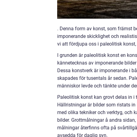
. Denna form av konst, som främst bes
imponerande skicklighet och realisti
vi att fördjupa oss i paleolitisk kons
I grunden är paleolitisk konst en ko
kännetecknas av imponerande bilder av
Dessa konstverk är imponerande i båd
skapades för tusentals år sedan. Paleo
människor levde och tänkte under de
Paleolitisk konst kan grovt delas in i
Hällristningar är bilder som ristats in
med olika tekniker och verktyg, och ka
bilder. Grottmålningar å andra sidan,
målningar återfinns ofta på svårtillgä
avsedda för daglig syn.