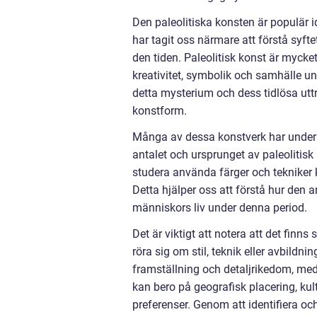
Den paleolitiska konsten är populär 
har tagit oss närmare att förstå syf
den tiden. Paleolitisk konst är mycke
kreativitet, symbolik och samhälle un
detta mysterium och dess tidlösa utt
konstform.
Många av dessa konstverk har undersö
antalet och ursprunget av paleolitis
studera använda färger och tekniker
Detta hjälper oss att förstå hur den a
människors liv under denna period.
Det är viktigt att notera att det finns
röra sig om stil, teknik eller avbildn
framställning och detaljrikedom, meda
kan bero på geografisk placering, kultu
preferenser. Genom att identifiera och