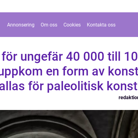
Annonsering
Om oss
Cookies
Kontakta oss
för ungefär 40 000 till 10
 uppkom en form av kons
llas för paleolitisk konst
redaktio