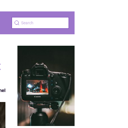
t
nel