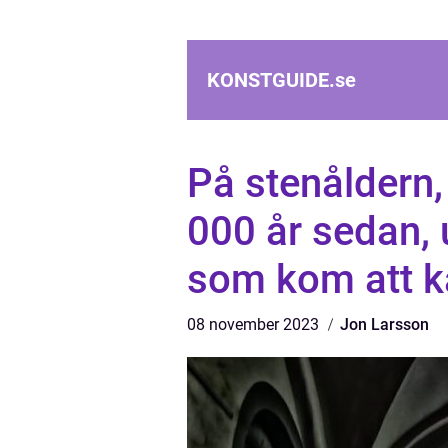
KONSTGUIDE.
se
På stenåldern, 
000 år sedan,
som kom att ka
08 november 2023
Jon Larsson