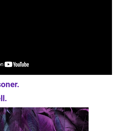
soner.
l.