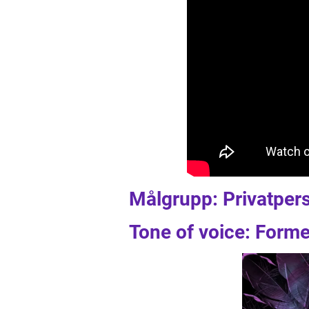
Målgrupp: Privatper
Tone of voice: Formel