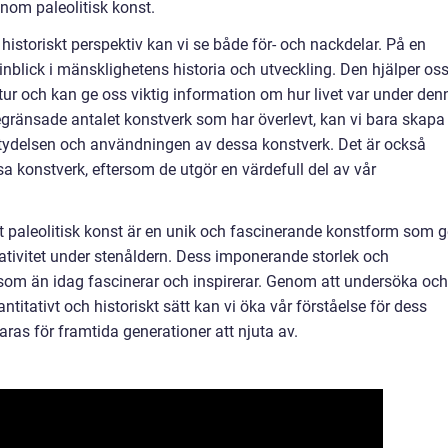
nom paleolitisk konst.
tt historiskt perspektiv kan vi se både för- och nackdelar. På en
 inblick i mänsklighetens historia och utveckling. Den hjälper os
ltur och kan ge oss viktig information om hur livet var under den
begränsade antalet konstverk som har överlevt, kan vi bara skapa
etydelsen och användningen av dessa konstverk. Det är också
sa konstverk, eftersom de utgör en värdefull del av vår
t paleolitisk konst är en unik och fascinerande konstform som g
eativitet under stenåldern. Dess imponerande storlek och
t som än idag fascinerar och inspirerar. Genom att undersöka och
titativt och historiskt sätt kan vi öka vår förståelse för dess
aras för framtida generationer att njuta av.