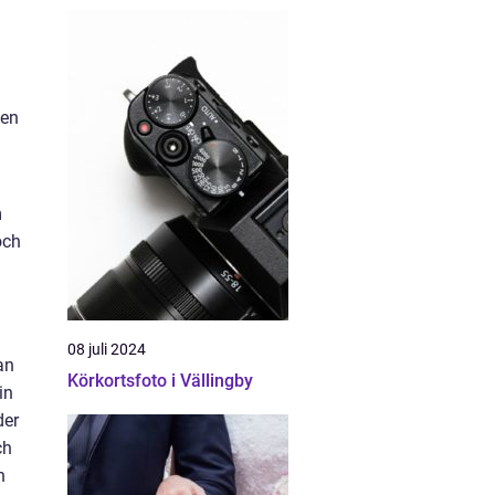
gen
m
och
08 juli 2024
an
Körkortsfoto i Vällingby
in
der
ch
n