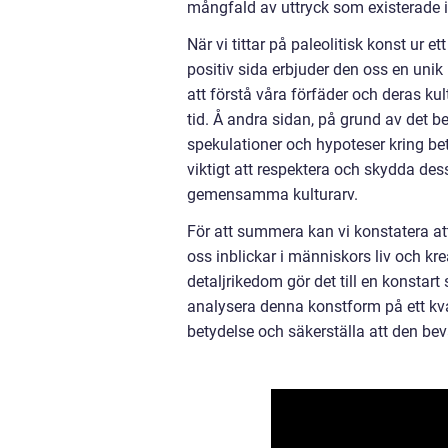
mångfald av uttryck som existerade i
När vi tittar på paleolitisk konst ur e
positiv sida erbjuder den oss en unik
att förstå våra förfäder och deras ku
tid. Å andra sidan, på grund av det 
spekulationer och hypoteser kring b
viktigt att respektera och skydda des
gemensamma kulturarv.
För att summera kan vi konstatera at
oss inblickar i människors liv och kr
detaljrikedom gör det till en konstar
analysera denna konstform på ett kvan
betydelse och säkerställa att den bev