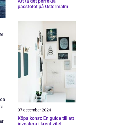
Att ta det perfekta
passfotot på Östermalm
er
dda
ta
07 december 2024
Köpa konst: En guide till att
ar
investera i kreativitet