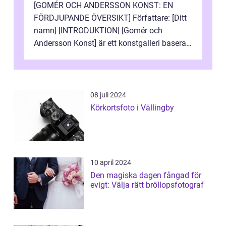
[GOMÉR OCH ANDERSSON KONST: EN
FÖRDJUPANDE ÖVERSIKT] Författare: [Ditt
namn] [INTRODUKTION] [Gomér och
Andersson Konst] är ett konstgalleri baserat
i Sverige som specialiserar sig på att visa
och sälj...
08 juli 2024
Körkortsfoto i Vällingby
10 april 2024
Den magiska dagen fångad för
evigt: Välja rätt bröllopsfotograf