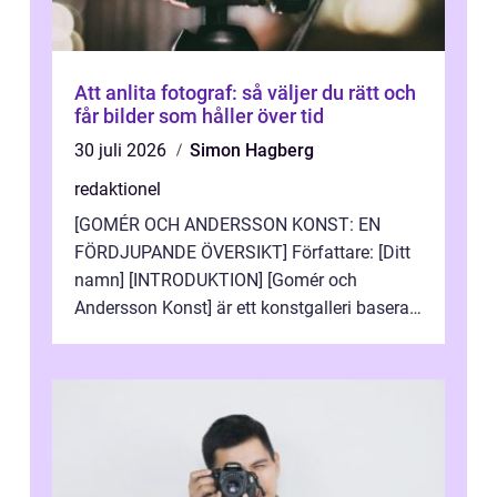
Att anlita fotograf: så väljer du rätt och
får bilder som håller över tid
30 juli 2026
Simon Hagberg
redaktionel
[GOMÉR OCH ANDERSSON KONST: EN
FÖRDJUPANDE ÖVERSIKT] Författare: [Ditt
namn] [INTRODUKTION] [Gomér och
Andersson Konst] är ett konstgalleri baserat
i Sverige som specialiserar sig på att visa
och sälj...