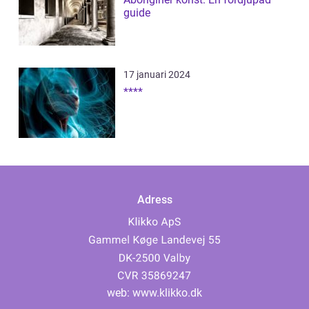
guide
17 januari 2024
****
Adress
web:
www.klikko.dk