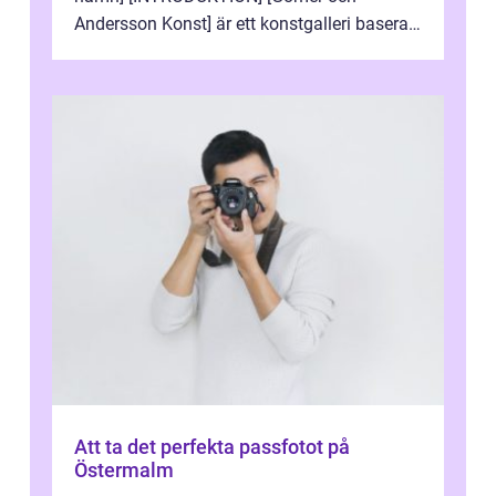
Andersson Konst] är ett konstgalleri baserat
i Sverige som specialiserar sig på att visa
och sälj...
Att ta det perfekta passfotot på
Östermalm