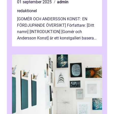
01 september 2025
admin
redaktionel
[GOMÉR OCH ANDERSSON KONST: EN
FÖRDJUPANDE ÖVERSIKT] Författare: [Ditt
namn] [INTRODUKTION] [Gomér och
Andersson Konst] är ett konstgalleri baserat
i Sverige som specialiserar sig på att visa
och sälj...