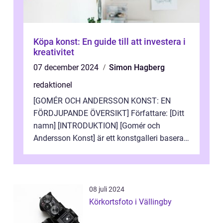
Köpa konst: En guide till att investera i
kreativitet
07 december 2024
Simon Hagberg
redaktionel
[GOMÉR OCH ANDERSSON KONST: EN
FÖRDJUPANDE ÖVERSIKT] Författare: [Ditt
namn] [INTRODUKTION] [Gomér och
Andersson Konst] är ett konstgalleri baserat
i Sverige som specialiserar sig på att visa
och sälj...
08 juli 2024
Körkortsfoto i Vällingby