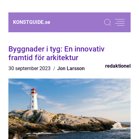
KONSTGUIDE.
se
Byggnader i tyg: En innovativ
framtid för arkitektur
redaktionel
30 september 2023
Jon Larsson