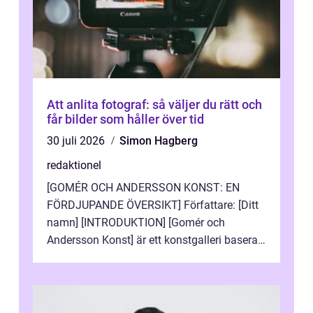
Att anlita fotograf: så väljer du rätt och
får bilder som håller över tid
30 juli 2026
Simon Hagberg
redaktionel
[GOMÉR OCH ANDERSSON KONST: EN
FÖRDJUPANDE ÖVERSIKT] Författare: [Ditt
namn] [INTRODUKTION] [Gomér och
Andersson Konst] är ett konstgalleri baserat
i Sverige som specialiserar sig på att visa
och sälj...