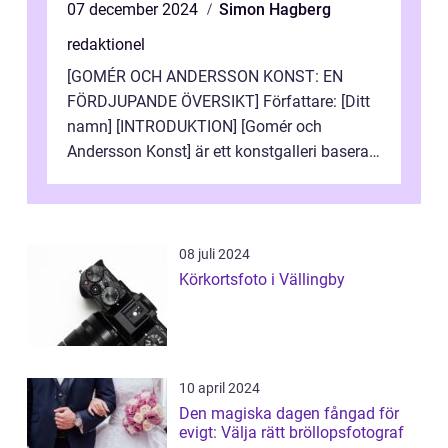
07 december 2024
Simon Hagberg
redaktionel
[GOMÉR OCH ANDERSSON KONST: EN
FÖRDJUPANDE ÖVERSIKT] Författare: [Ditt
namn] [INTRODUKTION] [Gomér och
Andersson Konst] är ett konstgalleri baserat
i Sverige som specialiserar sig på att visa
och sälj...
08 juli 2024
Körkortsfoto i Vällingby
10 april 2024
Den magiska dagen fångad för
evigt: Välja rätt bröllopsfotograf